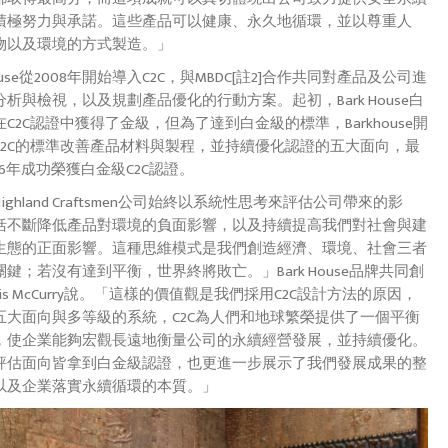
積極努力與承諾。這些產品可以健康、永久地循環，並以尊重人
物以及環境的方式製造。」
 House從2008年開始導入C2C，與MBDC[註2]合作共同對產品及公司進
析與檢視，以及規劃產品優化的行動方案。起初，Bark House白
C2C認證中獲得了金級，但為了達到白金級的標準，Barkhouse開
C2C的標準改善產品材料與製程，並持續優化認證的五大面向，最
16年成功榮獲白金級C2C認證。
ighland Craftsmen公司始終以系統性思考來評估公司帶來的影
括不斷降低產品對環境的負面影響，以及持續提高我們對社會與建
生態的正面影響。這種思維模式是我們創造經濟、環境、社會三者
鍵；若沒有達到平衡，世界終將敗亡。」Bark House品牌共同創
ris McCurry說。「這樣的價值觀是我們採用C2C設計方法的原因，
五大面向與多等級的系統，C2C為人們和地球繁榮提供了一個平衡
，使企業能夠宏觀長遠地衡量公司的永續經營發展，並持續優化。
評估面向皆拿到白金級認證，也更進一步展示了我們發展成果的整
以及企業落實永續循環的本質。」