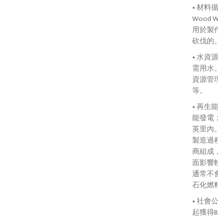
• 材料循
Wood 
用於製
砍伐的
• 水
需用水。生
資源管
等。
• 再
能發電；
英里內
製造過
商組成
面影響
通常不
石化燃
• 社會公
起獲得B