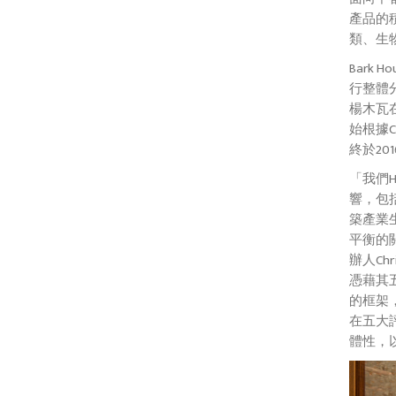
產品的
類、生
Bark
行整體分
楊木瓦在
始根據
終於20
「我們H
響，包
築產業
平衡的關
辦人Ch
憑藉其
的框架
在五大
體性，