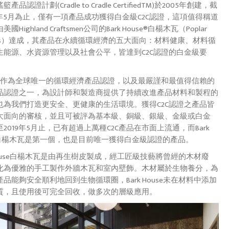
產品認證計劃(Cradle to Cradle CertifiedTM)於2005年創建，截
9年5月為止，僅有一項產品成功獲得白金級C2C認證，這項值得稱道
國Highland Craftsmen公司的Bark House®白楊木瓦（Poplar
gles）達成，其產品在永續循環經濟的五大面向：材料健康、材料循
生能源、水資源管理以及社會公平，皆達到C2C認證的白金級要
認證作為全球唯一的循環經濟產品認證，以及最嚴謹和最值得信賴的
品認證之一，為設計師和製造商提供了持續改進產品材料和製程的
也為我們打造更安全、更健康的生活環境。獲得C2C認證之產品皆
大面向的審核，並且可被評為基本級、銅級、銀級、金級或白金
2019年5月止，已有超過上萬種C2C產品在市面上流通，而Bark
se白楊木瓦是第一個，也是目前唯一獲得白金級認證的產品。
 House白楊木瓦是由再生樹皮製成，經工匠級技藝將曾經的木材廢
化為優雅的手工製作外牆木瓦和室內壁飾。木材屬於生物養分，為
品能夠安全順利地回到生物循環圈，Bark House未在材料中添加
質，且使用後可完全回收，做多次的層級應用。