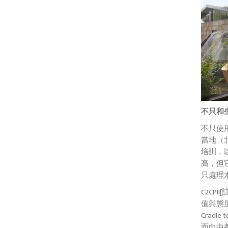
不只和
不只使用
當地（
培訓，
高，但
只處理
C2CPI
值與態
Crad
面向中