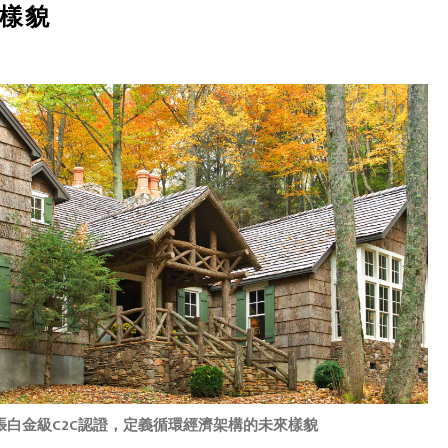
樣貌
張白金級C2C認證，定義循環經濟架構的未來樣貌