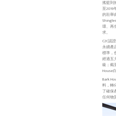
搖籃到搖籃
至201
的壯舉由美
Shin
環、再
求。
C2C
永續產
標準，
經過五
級；截至
Hou
Bark
料，轉
了確保產
任何物