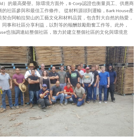
World）的最高榮譽。除環境方面外，B-Corp認證也衡量員工、供應商
的社區參與和最佳工作條件。 從材料源頭到運輸，Bark House產
美契合阿帕拉契山的工藝文化和材料品質，包含對大自然的熱愛，
、同事和社區分享利益，以對等的報酬鼓勵勤奮工作等。此外，
 House也強調連結整個社區，致力於建立整個社區的文化與環境意