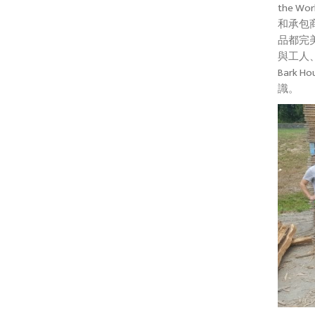
the 
和承包商
品都完
與工人
Bark
識。