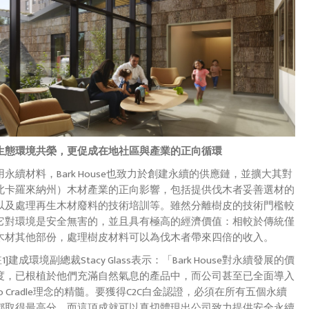
生態環境共榮，更促成在地社區與產業的正向循環
永續材料，Bark House也致力於創建永續的供應鏈，並擴大其對
北卡羅來納州）木材產業的正向影響，包括提供伐木者妥善選材的
以及處理再生木材廢料的技術培訓等。雖然分離樹皮的技術門檻較
它對環境是安全無害的，並且具有極高的經濟價值：相較於傳統僅
木材其他部份，處理樹皮材料可以為伐木者帶來四倍的收入。
I[註1]建成環境副總裁Stacy Glass表示：「Bark House對永續發展的價
度，已根植於他們充滿自然氣息的產品中，而公司甚至已全面導入
le to Cradle理念的精髓。要獲得C2C白金認證，必須在所有五個永續
都取得最高分，而這項成就可以真切體現出公司致力提供安全永續