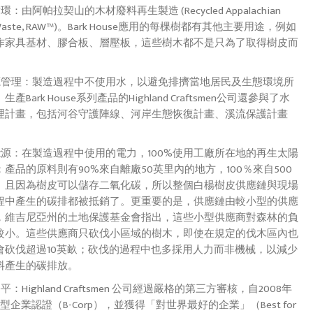
環：由阿帕拉契山的木材廢料再生製造 (Recycled Appalachian
Waste, RAW™)。Bark House應用的每棵樹都有其他主要用途，例如
作家具基材、膠合板、層壓板，這些樹木都不是只為了取得樹皮而
。
資源管理：製造過程中不使用水，以避免排擠當地居民及生態環境所
產Bark House系列產品的Highland Craftsmen公司還參與了水
理計畫，包括河谷守護陣線、河岸生態恢復計畫、溪流保護計畫
生能源：在製造過程中使用的電力，100%使用工廠所在地的再生太陽
產品的原料則有90%來自離廠50英里內的地方，100％來自500
。且因為樹皮可以儲存二氧化碳，所以整個白楊樹皮供應鏈與現場
程中產生的碳排都被抵銷了。更重要的是，供應鏈由較小型的供應
，維吉尼亞州的土地保護基金會指出，這些小型供應商對森林的負
較小。這些供應商只砍伐小區域的樹木，即使在規定的伐木區內也
會砍伐超過10英畝；砍伐的過程中也多採用人力而非機械，以減少
料產生的碳排放。
平：Highland Craftsmen 公司經過嚴格的第三方審核，自20​​08年
型企業認證（B-Corp），並獲得「對世界最好的企業」（Best for