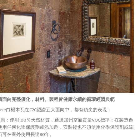
續面向完整優化，材料、製程皆健康永續的循環經濟典範
 House白楊木瓦在C2C認證五大面向中，都有頂尖的表現：
健康：使用100％天然材質，通過加州空氣質量VOC標準；在製造過
使用任何化學保護劑或添加劑，安裝後也不須使用化學保護劑或添
仍可在室外使用長達80年。